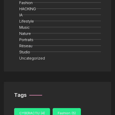
Fashion
HACKING
IA
Lifestyle
Music
Nature
Portraits
Réseau
Studio
Uncategorized
Tags
CYBERACTU
(4)
Fashion
(5)